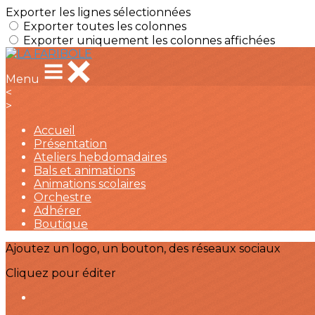
Exporter les lignes sélectionnées
Exporter toutes les colonnes
Exporter uniquement les colonnes affichées
Menu
<
>
Accueil
Présentation
Ateliers hebdomadaires
Bals et animations
Animations scolaires
Orchestre
Adhérer
Boutique
Ajoutez un logo, un bouton, des réseaux sociaux
Cliquez pour éditer