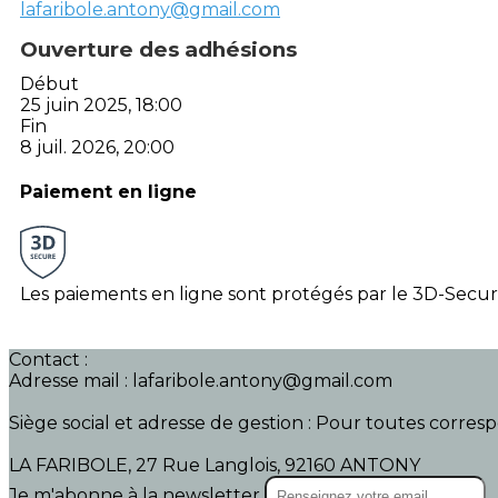
lafaribole.antony@gmail.com
Ouverture des adhésions
Début
25 juin 2025, 18:00
Fin
8 juil. 2026, 20:00
Paiement en ligne
Les paiements en ligne sont protégés par le 3D-Secur
Contact :
Adresse mail : lafaribole.antony@gmail.com
Siège social et adresse de gestion : Pour toutes corresp
LA FARIBOLE, 27 Rue Langlois, 92160 ANTONY
Je m'abonne à la newsletter